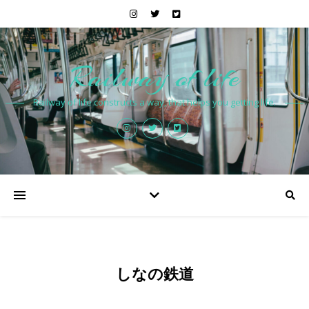
Railway of life
Railway of life constructs a way, that helps you getting life.
しなの鉄道