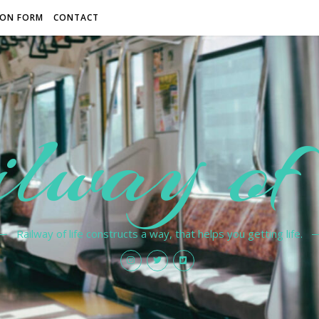
ON FORM
CONTACT
lway of 
Railway of life constructs a way, that helps you getting life.