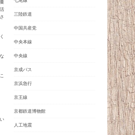
七尾線
蔓
活
三陸鉄道
さ
中国共産党
く
中央本線
中央線
な
京成バス
こ
京浜急行
京王線
京都鉄道博物館
い
人工地震