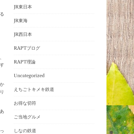
JR東日本
る
JR東海
JR西日本
RAPTブログ
、
RAPT理論
す
Uncategorized
か
えちごトキメキ鉄道
り
お得な切符
あ
ご当地グルメ
っ
しなの鉄道