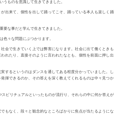
いうものを意識して生きてきました。
りが出来て、個性を出して踊ってこそ、踊っている本人も楽しく踊
重要な事だと学んで生きてきました。
は色々な問題にぶつかります。
、社会で生きていく上では弊害になります。社会に出て働くときも
言われたり、直接そのように言われたなとも、個性を前面に押し出
充実するというのはダンスを通してある程度分かっていました。し
を発揮できるのか、その答えを深く教えてくれるものは中々見つか
発やスピリチュアルといったものが流行り、それらの中に何か答えが
訳でもなく、段々と観念的なところばかりに焦点が当たるようにな