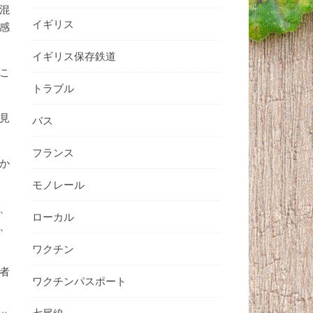
混
イギリス
感
イギリス保存鉄道
こ
トラブル
見
バス
フランス
か
モノレール
、
ローカル
、
ワクチン
者
ワクチンパスポート