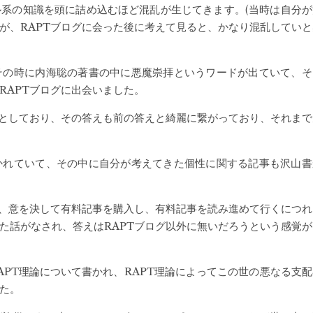
系の知識を頭に詰め込むほど混乱が生じてきます。(当時は自分が
が、RAPTブログに会った後に考えて見ると、かなり混乱していと
その時に内海聡の著書の中に悪魔崇拝というワードが出ていて、そ
RAPTブログに出会いました。
然としており、その答えも前の答えと綺麗に繋がっており、それまで
かれていて、その中に自分が考えてきた個性に関する記事も沢山書
ち、意を決して有料記事を購入し、有料記事を読み進めて行くにつれ
た話がなされ、答えはRAPTブログ以外に無いだろうという感覚が
APT理論について書かれ、RAPT理論によってこの世の悪なる支配
た。