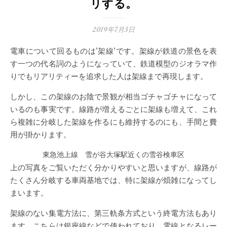
リする。
2019年7月3日
電車について回るものは’架線’です。架線が鉄道の景色を表
す一つの代名詞のようになっていて、鉄道模型のジオラマ作
りでもリアリティーを追求した人は架線まで再現します。
しかし、この架線のお陰で景観が相当ゴチャゴチャになって
いるのも事実です。線路が増えるごとに架線も増えて、これ
ら複雑に分岐した架線を作るにも維持するのにも、手間と費
用が掛かります。
東急池上線 雪が谷大塚駅近くの雪谷検車区
上の写真をご覧いただく分かりやすいと思いますが、線路が
たくさん分岐する車両基地では、特に架線が煩雑になってし
まいます。
架線のない集電方法に、第三軌条方式という終電方法もあり
ます。こちらは銀座線などで使われており、電線となるレー