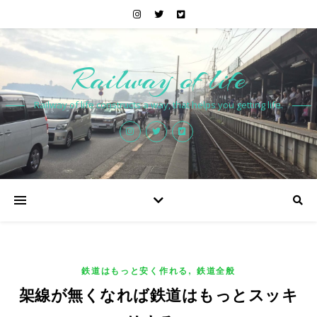
Railway of life
Railway of life constructs a way, that helps you getting life.
,
鉄道はもっと安く作れる
鉄道全般
架線が無くなれば鉄道はもっとスッキ