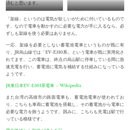
済むと思います。
埼玉新都市ニューシャトルの裏
同じく埼玉新都市ニューシャト
「架線」というのは電気が欲しいがために付いているもので
面脇にある電線
ルの路面写真
す。なので電車を動かすのに必要な電力が手に入るなら、必
ずしも架線を使う必要はありません。
一応、架線を必要としない蓄電池電車というものが既に有
り、JR烏山線では「EV-E310系」という電車が既に実用化さ
れてます。この電車は、終点の烏山駅に停車している間に急
速充電を行い、蓄電池に電気を補給する仕組みになっている
ようです。
JR東日本EV-E301系電車 – Wikipedia
また台湾の高雄市の路面電車も、蓄電池電車が使われてお
り、こちらも車両に蓄電池を搭載し、その蓄電池から電車に
必要な電力を賄うようです。因みに、こちらも充電は駅で行
っている模様です。