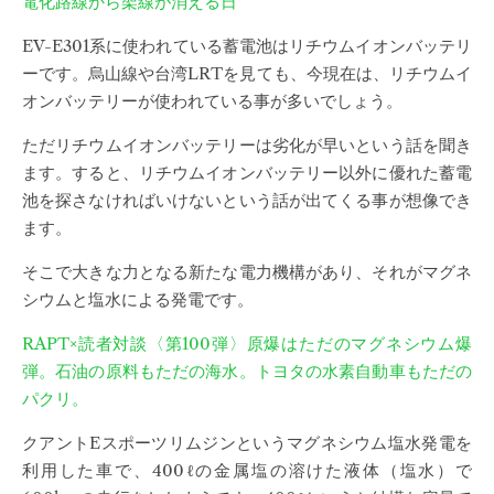
電化路線から架線が消える日
EV-E301系に使われている蓄電池はリチウムイオンバッテリ
ーです。烏山線や台湾LRTを見ても、今現在は、リチウムイ
オンバッテリーが使われている事が多いでしょう。
ただリチウムイオンバッテリーは劣化が早いという話を聞き
ます。すると、リチウムイオンバッテリー以外に優れた蓄電
池を探さなければいけないという話が出てくる事が想像でき
ます。
そこで大きな力となる新たな電力機構があり、それがマグネ
シウムと塩水による発電です。
RAPT×読者対談〈第100弾〉原爆はただのマグネシウム爆
弾。石油の原料もただの海水。トヨタの水素自動車もただの
パクリ。
クアントEスポーツリムジンというマグネシウム塩水発電を
利用した車で、400ℓの金属塩の溶けた液体（塩水）で