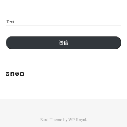
Text
送信
Bard Theme by
WP Royal
.