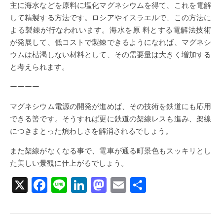
主に海水などを原料に塩化マグネシウムを得て、これを電解
して精製する方法です。ロシアやイスラエルで、この方法に
よる製錬が行なわれいます。海水を原 料とする電解法技術
が発展して、低コストで製錬できるようになれば、マグネシ
ウムは枯渇しない材料として、その需要量は大きく増加する
と考えられます。
ーーーー
マグネシウム電源の開発が進めば、その技術を鉄道にも応用
できる筈です。そうすれば更に鉄道の架線レスも進み、架線
につきまとった煩わしさを解消されるでしょう。
また架線がなくなる事で、電車が通る町景色もスッキリとし
た美しい景観に仕上がるでしょう。
X
Facebook
Line
LinkedIn
Mastodon
Email
共
有